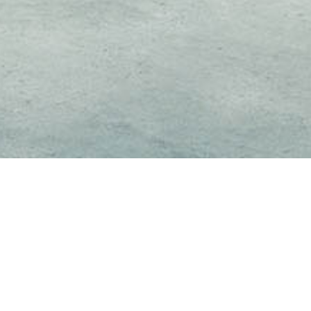
ezeigt, wenn die entsprechende Option aktiviert ist. Die
d der Nachfrage angepassten Erscheinungsbilds der Seite.
on Drittanbietern zur Verfügung gestellt werden, sowie die
kurzfristig zur Verfügung. Nehmen sie