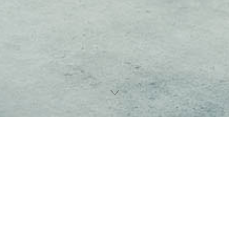
lebnis zu bieten. Bestimmte Inhalte von Drittanbietern werden nur ang
e Informationen hierzu in der Datenschutzerklärung.
utz vor Hackerangriffen und zur Gewährleistung eines konsistenten un
ieren. Hierunter fallen auch Statistiken, die dem Webseitenbetreiber v
n Sachverständigen für Ihr Objekt, dann stehe ich Ihnen gerne 
r Nutzeraktivität über verschiedene Webseiten.
t mir Kontakt auf.